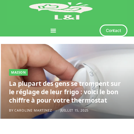
Contact
MAISON
La plupart des gens se trompent sur
le réglage de leur frigo : voici le bon
chiffre à pour votre thermostat
BY
CAROLINE MARTINEZ
JUILLET 15, 2025