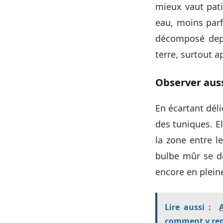
mieux vaut pati
eau, moins parfu
décomposé depu
terre, surtout a
Observer auss
En écartant déli
des tuniques. El
la zone entre l
bulbe mûr se dé
encore en plein
Lire aussi :
comment y re