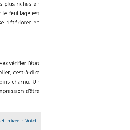
s plus riches en
 le feuillage est
e détériorer en
z vérifier l’état
let, c’est-à-dire
moins charnu. Un
mpression d’être
et hiver : Voici