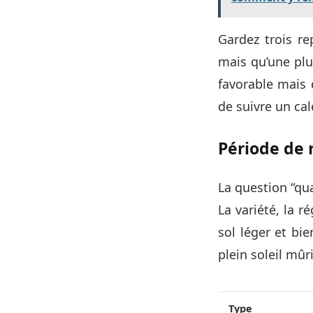
Gardez trois r
mais qu’une plu
favorable mais q
de suivre un cal
Période de r
La question “qua
La variété, la r
sol léger et bie
plein soleil mûr
Type