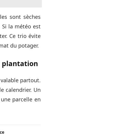
illes sont sèches
 Si la météo est
er. Ce trio évite
imat du potager.
a plantation
 valable partout.
le calendrier. Un
; une parcelle en
nce