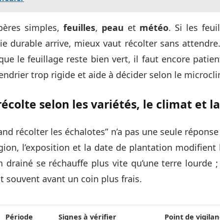
epères simples,
feuilles
,
peau
et
météo
. Si les feu
ie durable arrive, mieux vaut récolter sans attendre.
ue le feuillage reste bien vert, il faut encore patient
endrier trop rigide et aide à décider selon le microcl
écolte selon les variétés, le climat et l
nd récolter les échalotes” n’a pas une seule réponse
égion, l’exposition et la date de plantation modifient 
n drainé se réchauffe plus vite qu’une terre lourde 
it souvent avant un coin plus frais.
Période
Signes à vérifier
Point de vigila