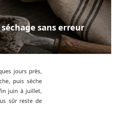
t séchage sans erreur
ues jours près,
uche, puis sèche
n juin à juillet,
lus sûr reste de