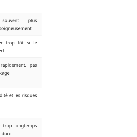
 souvent plus
r soigneusement
r trop tôt si le
ert
apidement, pas
ckage
dité et les risques
er trop longtemps
t dure