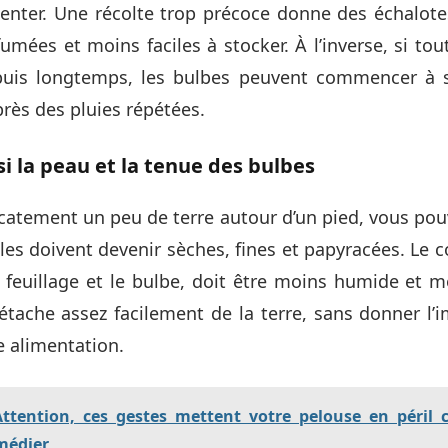
enter. Une récolte trop précoce donne des échalote
mées et moins faciles à stocker. À l’inverse, si tout
is longtemps, les bulbes peuvent commencer à s
près des pluies répétées.
i la peau et la tenue des bulbes
catement un peu de terre autour d’un pied, vous pouve
les doivent devenir sèches, fines et papyracées. Le col
e feuillage et le bulbe, doit être moins humide et 
tache assez facilement de la terre, sans donner l’i
e alimentation.
Attention, ces gestes mettent votre pelouse en péril c
médier