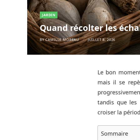
JARDIN
Quand récolter les échal
BY
CAMILLE MOREAU
JUILLET 8, 2026
Le bon moment 
mais il se repè
progressivement.
tandis que les 
croiser la périod
Sommaire