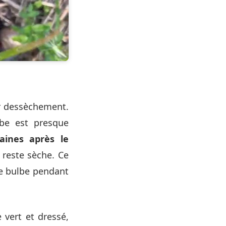
r dessèchement.
lbe est presque
ines après le
 reste sèche. Ce
le bulbe pendant
 vert et dressé,