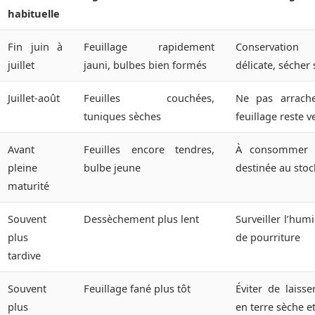
habituelle
Fin juin à
Feuillage rapidement
Conservation
juillet
jauni, bulbes bien formés
délicate, séche
Juillet-août
Feuilles couchées,
Ne pas arrache
tuniques sèches
feuillage reste v
Avant
Feuilles encore tendres,
À consommer r
pleine
bulbe jeune
destinée au sto
maturité
Souvent
Dessèchement plus lent
Surveiller l’humi
plus
de pourriture
tardive
Souvent
Feuillage fané plus tôt
Éviter de laiss
plus
en terre sèche e