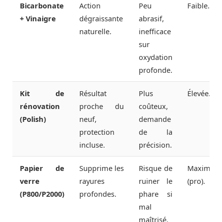
Bicarbonate
Action
Peu
Faible.
+ Vinaigre
dégraissante
abrasif,
naturelle.
inefficace
sur
oxydation
profonde.
Kit de
Résultat
Plus
Élevée.
rénovation
proche du
coûteux,
(Polish)
neuf,
demande
protection
de la
incluse.
précision.
Papier de
Supprime les
Risque de
Maximale
verre
rayures
ruiner le
(pro).
(P800/P2000)
profondes.
phare si
mal
maîtrisé.